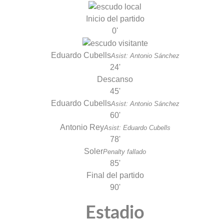
Inicio del partido
0'
Eduardo Cubells
Asist: Antonio Sánchez
24'
Descanso
45'
Eduardo Cubells
Asist: Antonio Sánchez
60'
Antonio Rey
Asist: Eduardo Cubells
78'
Soler
Penalty fallado
85'
Final del partido
90'
Estadio