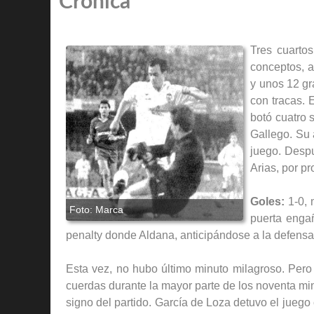
Crónica
Tres cuarto
conceptos, a
y unos 12 gr
con tracas. 
botó cuatro 
Gallego. Su 
juego. Despu
Arias, por pr
Goles:
1-0, 
puerta engañ
penalty donde Aldana, anticipándose a la defensa,
Esta vez, no hubo último minuto milagroso. Pero 
cuerdas durante la mayor parte de los noventa min
signo del partido. García de Loza detuvo el juego