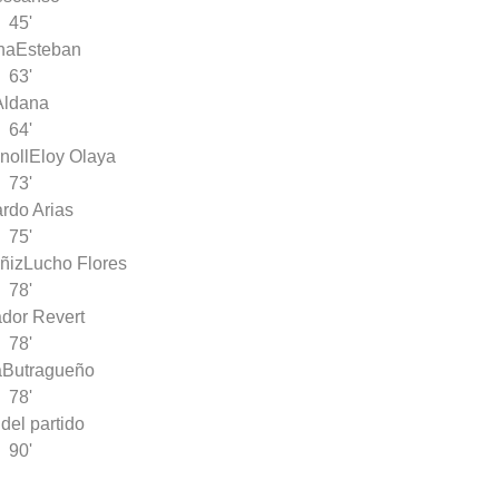
45'
na
Esteban
63'
Aldana
64'
noll
Eloy Olaya
73'
rdo Arias
75'
ñiz
Lucho Flores
78'
dor Revert
78'
a
Butragueño
78'
 del partido
90'