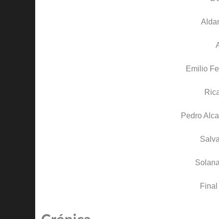
Alda
Emilio Fe
Rica
Pedro Alca
Salva
Solan
Final