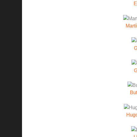
E
Mart
G
G
Bu
Hug