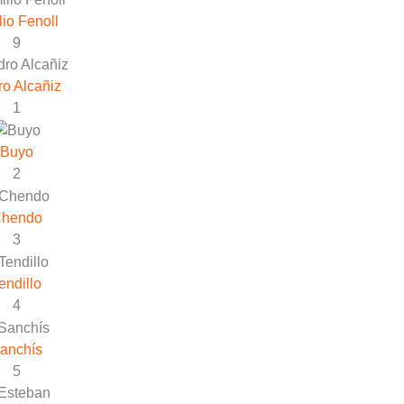
lio Fenoll
9
o Alcañiz
1
Buyo
2
hendo
3
endillo
4
anchís
5