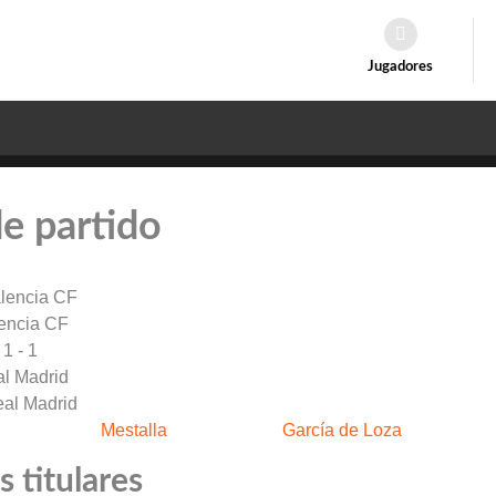
Jugadores
de partido
encia CF
1 - 1
l Madrid
Mestalla
García de Loza
 titulares