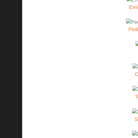
Emi
Pedr
C
T
S