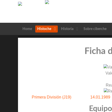
Home
Histoche
Historia
Sobre ciberche
Ficha 
Val
Rea
Primera División (J19)
14.01.1989
Equipos