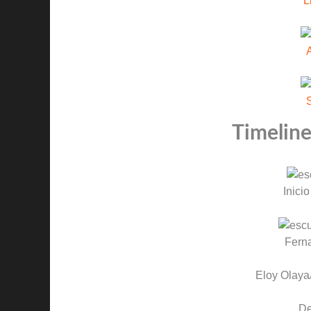
L
Timeline
Inicio
Fern
Eloy Olaya
D