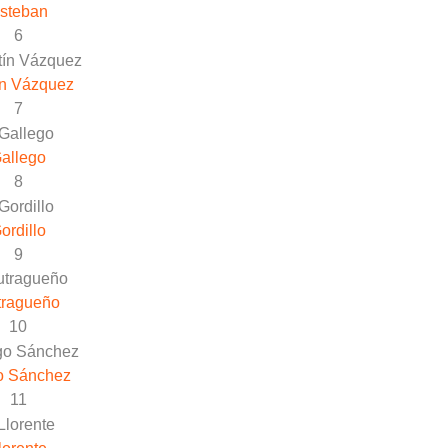
steban
6
ín Vázquez
7
allego
8
ordillo
9
tragueño
10
o Sánchez
11