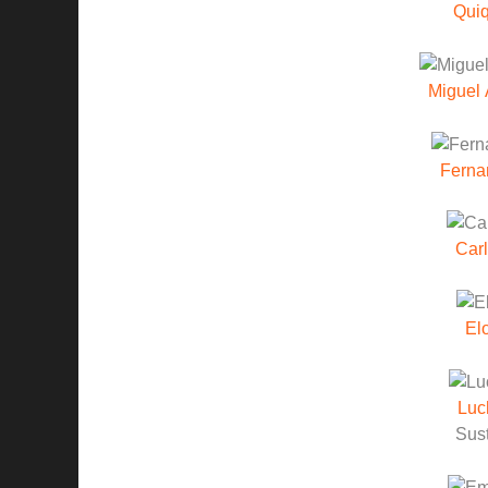
Quiq
Miguel 
Fern
Carl
El
Luc
Sust