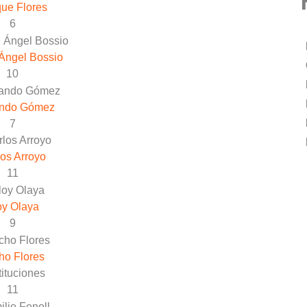
ue Flores
6
Ángel Bossio
10
ando Gómez
7
os Arroyo
11
oy Olaya
9
ho Flores
ituciones
11