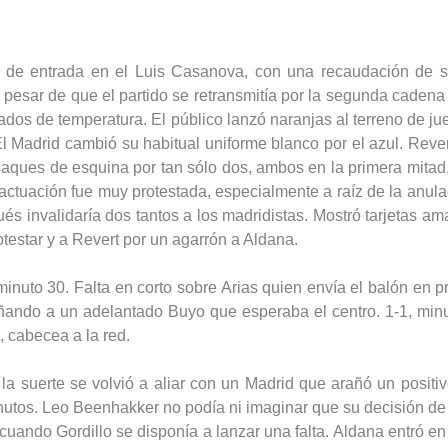
s de entrada en el Luis Casanova, con una recaudación de s
 pesar de que el partido se retransmitía por la segunda caden
ados de temperatura. El público lanzó naranjas al terreno de jue
El Madrid cambió su habitual uniforme blanco por el azul. Reve
saques de esquina por tan sólo dos, ambos en la primera mitad,
actuación fue muy protestada, especialmente a raíz de la anula
és invalidaría dos tantos a los madridistas. Mostró tarjetas a
otestar y a Revert por un agarrón a Aldana.
minuto 30. Falta en corto sobre Arias quien envía el balón en p
ando a un adelantado Buyo que esperaba el centro. 1-1, minut
 cabecea a la red.
la suerte se volvió a aliar con un Madrid que arañó un posit
utos. Leo Beenhakker no podía ni imaginar que su decisión de s
 cuando Gordillo se disponía a lanzar una falta. Aldana entró en