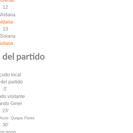
lorente
12
Aldana
13
Solana
 del partido
 del partido
0'
ando Giner
23'
Asist: Quique Flores
30'
escanso