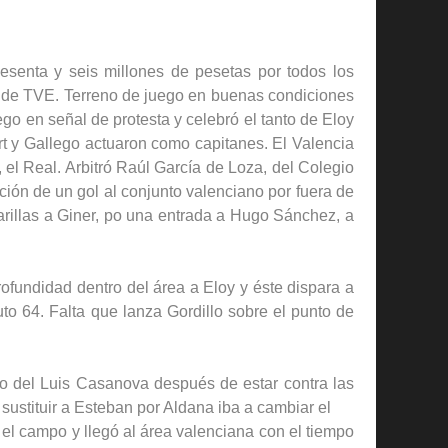
esenta y seis millones de pesetas por todos los
a de TVE. Terreno de juego en buenas condiciones
go en señal de protesta y celebró el tanto de Eloy
rt y Gallego actuaron como capitanes. El Valencia
 el Real. Arbitró Raúl García de Loza, del Colegio
ción de un gol al conjunto valenciano por fuera de
marillas a Giner, po una entrada a Hugo Sánchez, a
rofundidad dentro del área a Eloy y éste dispara a
o 64. Falta que lanza Gordillo sobre el punto de
ivo del Luis Casanova después de estar contra las
ustituir a Esteban por Aldana iba a cambiar el
 el campo y llegó al área valenciana con el tiempo