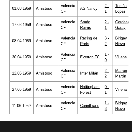
Valencia
2 -
Tomás
01.03.1959
Amistoso
AS Nancy
CF
1
López
Valencia
Stade
2 -
Gardeazá
17.03.1959
Amistoso
CF
Reims
1
Garay
Valencia
Racing de
3 -
Birigay
08.04.1959
Amistoso
CF
París
2
Nieva
Valencia
1 -
30.04.1959
Amistoso
Everton FC
Villena
CF
0
Valencia
2 -
Marrón
12.05.1959
Amistoso
Inter Milán
CF
2
Martín
Valencia
Nottingham
0 -
27.05.1959
Amistoso
Villena
CF
Forest
1
Valencia
1 -
Birigay
11.06.1959
Amistoso
Corinthians
CF
3
Nieva