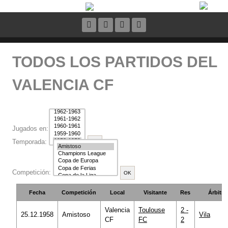
TODOS LOS PARTIDOS DEL
VALENCIA CF
Jugados en:
Temporada:
Competición:
Fecha
Competición
Local
Visitante
Res
Árbitro
Valencia
Toulouse
2 -
25.12.1958
Amistoso
Vila
CF
FC
2