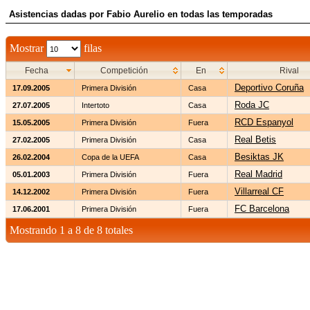
Asistencias dadas por Fabio Aurelio en todas las temporadas
Mostrar
filas
Fecha
Competición
En
Rival
Deportivo Coruña
17.09.2005
Primera División
Casa
Roda JC
27.07.2005
Intertoto
Casa
RCD Espanyol
15.05.2005
Primera División
Fuera
Real Betis
27.02.2005
Primera División
Casa
Besiktas JK
26.02.2004
Copa de la UEFA
Casa
Real Madrid
05.01.2003
Primera División
Fuera
Villarreal CF
14.12.2002
Primera División
Fuera
FC Barcelona
17.06.2001
Primera División
Fuera
Mostrando 1 a 8 de 8 totales