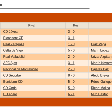
90
Rival
Res
CD Jávea
3 - 0
-
Picassent CF
3 - 1
-
Real Zaragoza
1 - 0
Díaz Vega
Celta de Vigo
5 - 0
Marín López
Real Valladolid
2 - 0
Urizar Azpitart
AFC Ajax
3 - 1
Martín Navarr
Nacional de Montevideo
2 - 0
Pajares Paz
CD Segorbe
8 - 0
Aledo Breva
Benidorm CD
5 - 0
Pérez Gallego
CD Onda
5 - 0
Ricart Molina
CD Acero
6 - 1
Miró Pastor