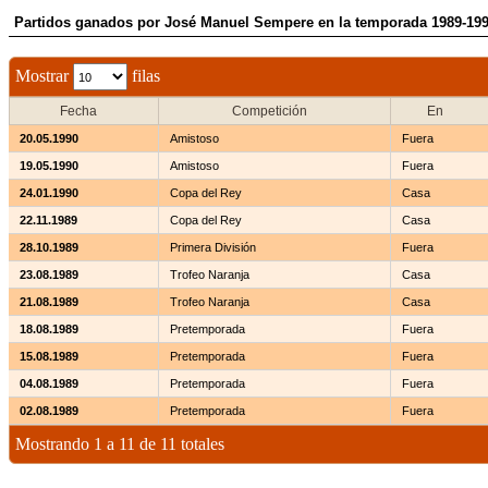
Partidos ganados por José Manuel Sempere en la temporada 1989-19
Mostrar
filas
Fecha
Competición
En
20.05.1990
Amistoso
Fuera
19.05.1990
Amistoso
Fuera
24.01.1990
Copa del Rey
Casa
22.11.1989
Copa del Rey
Casa
28.10.1989
Primera División
Fuera
23.08.1989
Trofeo Naranja
Casa
21.08.1989
Trofeo Naranja
Casa
18.08.1989
Pretemporada
Fuera
15.08.1989
Pretemporada
Fuera
04.08.1989
Pretemporada
Fuera
02.08.1989
Pretemporada
Fuera
Mostrando 1 a 11 de 11 totales