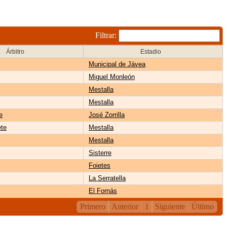
Filtrar:
Árbitro
Estadio
Municipal de Jávea
Miguel Monleón
Mestalla
Mestalla
e
José Zorrilla
ete
Mestalla
Mestalla
Sisterre
Foietes
La Serratella
El Fornás
Primero
Anterior
1
Siguiente
Último