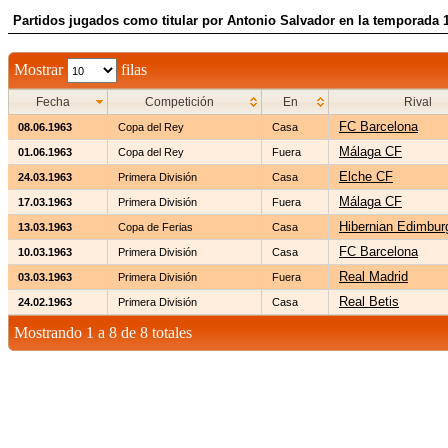
Partidos jugados como titular por Antonio Salvador en la temporada 
Mostrar
filas
Fecha
Competición
En
Rival
FC Barcelona
08.06.1963
Copa del Rey
Casa
Málaga CF
01.06.1963
Copa del Rey
Fuera
Elche CF
24.03.1963
Primera División
Casa
Málaga CF
17.03.1963
Primera División
Fuera
Hibernian Edimbur
13.03.1963
Copa de Ferias
Casa
FC Barcelona
10.03.1963
Primera División
Casa
Real Madrid
03.03.1963
Primera División
Fuera
Real Betis
24.02.1963
Primera División
Casa
Mostrando 1 a 8 de 8 totales