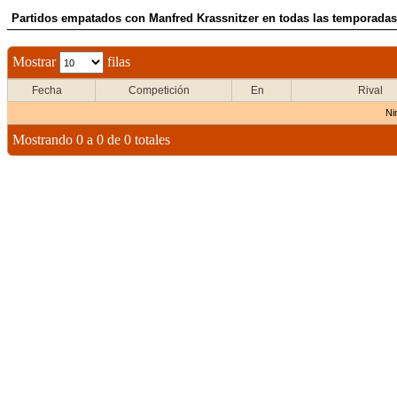
Partidos empatados con Manfred Krassnitzer en todas las temporadas
Mostrar
filas
Fecha
Competición
En
Rival
Ni
Mostrando 0 a 0 de 0 totales