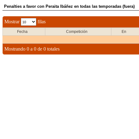
Penalties a favor con Peraita Ibáñez en todas las temporadas (fuera)
Mostrar
filas
Fecha
Competición
En
Mostrando 0 a 0 de 0 totales