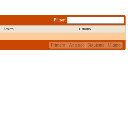
Filtrar:
Árbitro
Estadio
Primero
Anterior
Siguiente
Último