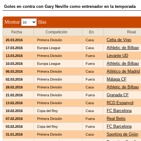
Goles en contra con Gary Neville como entrenador en la temporada
Mostrar
filas
Fecha
Competición
En
Rival
Celta de Vigo
20.03.2016
Primera División
Casa
Athletic de Bilbao
17.03.2016
Europa League
Casa
Levante UD
13.03.2016
Primera División
Fuera
Athletic de Bilbao
10.03.2016
Europa League
Fuera
Atlético de Madrid
06.03.2016
Primera División
Casa
Málaga CF
02.03.2016
Primera División
Fuera
Athletic de Bilbao
28.02.2016
Primera División
Casa
Granada CF
21.02.2016
Primera División
Fuera
RCD Espanyol
13.02.2016
Primera División
Casa
FC Barcelona
10.02.2016
Copa del Rey
Casa
Real Betis
07.02.2016
Primera División
Fuera
FC Barcelona
03.02.2016
Copa del Rey
Fuera
Sporting de Gijón
31.01.2016
Primera División
Casa