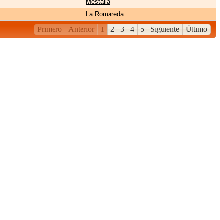
z
Mestalla
La Romareda
Primero
Anterior
1
2
3
4
5
Siguiente
Último