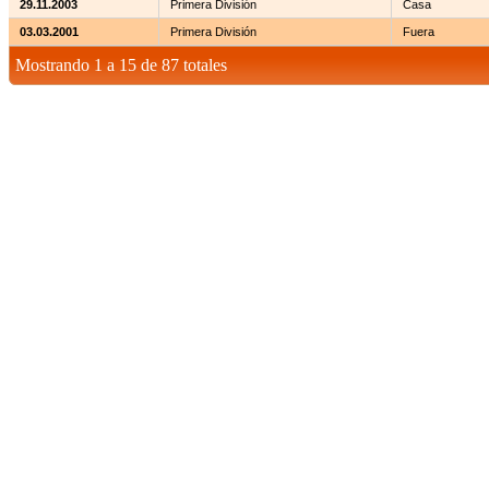
29.11.2003
Primera División
Casa
03.03.2001
Primera División
Fuera
Mostrando 1 a 15 de 87 totales