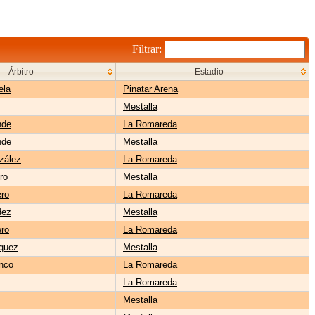
Filtrar:
Árbitro
Estadio
ela
Pinatar Arena
Mestalla
nde
La Romareda
nde
Mestalla
zález
La Romareda
ro
Mestalla
ro
La Romareda
dez
Mestalla
ro
La Romareda
quez
Mestalla
nco
La Romareda
La Romareda
Mestalla