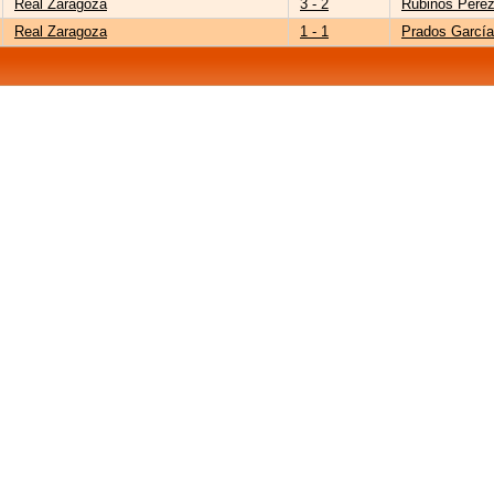
Real Zaragoza
3 - 2
Rubinos Pére
Real Zaragoza
1 - 1
Prados García