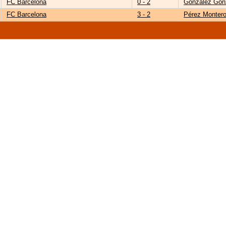
FC Barcelona
0 - 2
González Gon
FC Barcelona
3 - 2
Pérez Monter