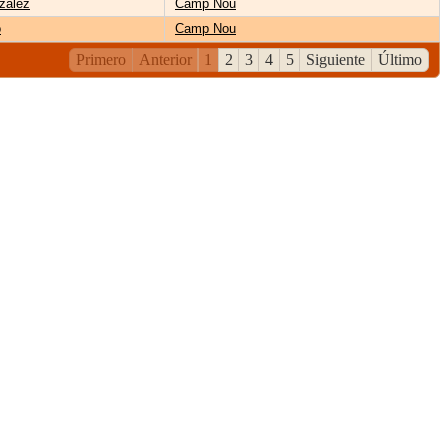
zález
Camp Nou
o
Camp Nou
Primero
Anterior
1
2
3
4
5
Siguiente
Último