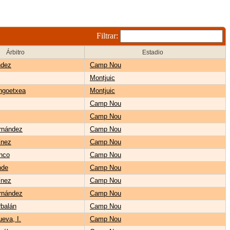
Filtrar:
Árbitro
Estadio
ndez
Camp Nou
Montjuic
ngoetxea
Montjuic
Camp Nou
Camp Nou
rnández
Camp Nou
ínez
Camp Nou
nco
Camp Nou
nde
Camp Nou
ínez
Camp Nou
rnández
Camp Nou
balán
Camp Nou
ueva, I.
Camp Nou