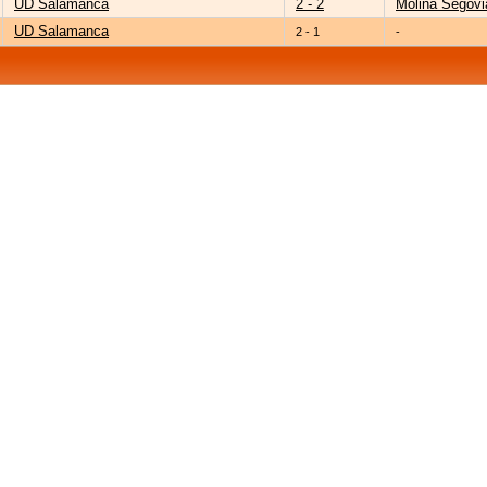
UD Salamanca
2 - 2
Molina Segovi
UD Salamanca
2 - 1
-