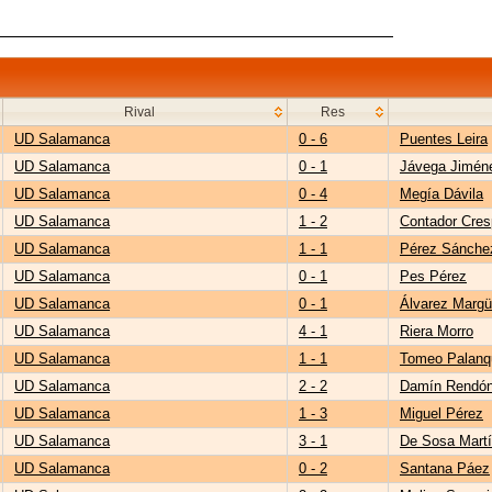
Rival
Res
UD Salamanca
0 - 6
Puentes Leira
UD Salamanca
0 - 1
Jávega Jimén
UD Salamanca
0 - 4
Megía Dávila
UD Salamanca
1 - 2
Contador Cre
UD Salamanca
1 - 1
Pérez Sánche
UD Salamanca
0 - 1
Pes Pérez
UD Salamanca
0 - 1
Álvarez Marg
UD Salamanca
4 - 1
Riera Morro
UD Salamanca
1 - 1
Tomeo Palanq
UD Salamanca
2 - 2
Damín Rendó
UD Salamanca
1 - 3
Miguel Pérez
UD Salamanca
3 - 1
De Sosa Mart
UD Salamanca
0 - 2
Santana Páez