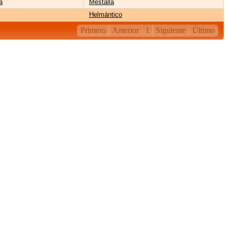
a
Mestalla
Helmántico
Primero
Anterior
1
Siguiente
Último