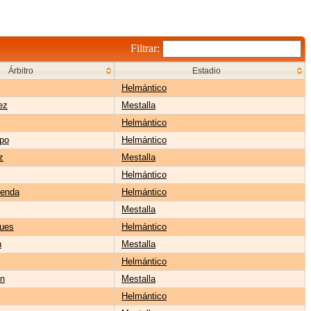
Filtrar:
Árbitro
Estadio
Helmántico
ez
Mestalla
Helmántico
spo
Helmántico
z
Mestalla
Helmántico
üenda
Helmántico
Mestalla
ues
Helmántico
n
Mestalla
Helmántico
ín
Mestalla
Helmántico