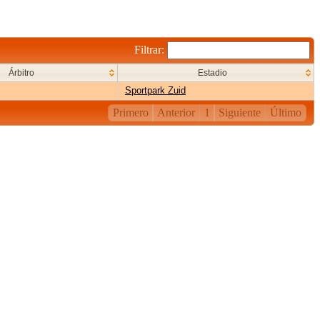
Filtrar:
Árbitro
Estadio
Sportpark Zuid
Primero
Anterior
1
Siguiente
Último