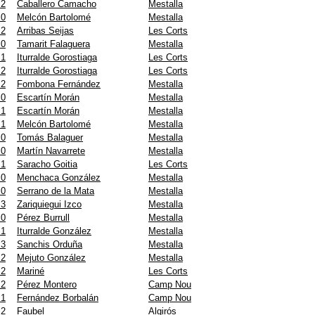
 2
Caballero Camacho
Mestalla
 0
Melcón Bartolomé
Mestalla
 2
Arribas Seijas
Les Corts
 0
Tamarit Falaguera
Mestalla
 1
Iturralde Gorostiaga
Les Corts
 2
Iturralde Gorostiaga
Les Corts
 2
Fombona Fernández
Mestalla
 0
Escartín Morán
Mestalla
 1
Escartín Morán
Mestalla
 1
Melcón Bartolomé
Mestalla
 0
Tomás Balaguer
Mestalla
 0
Martín Navarrete
Mestalla
 1
Saracho Goitia
Les Corts
 0
Menchaca González
Mestalla
 0
Serrano de la Mata
Mestalla
 3
Zariquiegui Izco
Mestalla
 0
Pérez Burrull
Mestalla
 1
Iturralde González
Mestalla
 3
Sanchis Orduña
Mestalla
 2
Mejuto González
Mestalla
 2
Mariné
Les Corts
 2
Pérez Montero
Camp Nou
 1
Fernández Borbalán
Camp Nou
 2
Faubel
Algirós