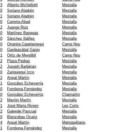
 3
Alberto Michellotti
Mestalla
 0
Soriano Aladrén
Mestalla
 1
Soriano Aladrén
Mestalla
 0
Carreira Abad
Mestalla
 2
Juango Ruiz
Mestalla
 0
Martínez Banegas
Mestalla
 0
Sánchez Ibáñez
Mestalla
 0
Orrantia Capelastegui
Camp Nou
 0
Gardeazábal Garay
Mestalla
 1
Ortiz de Mendibil
Camp Nou
 2
Plaza Pedraz
Mestalla
 2
Joseph Barbéran
Mestalla
 0
Zariquiegui Izco
Mestalla
 2
Arqué Martín
Mestalla
 1
González Echeverría
Mestalla
 0
Fombona Fernández
Mestalla
 0
González Echeverría
Chamartín
 2
Marrón Martín
Mestalla
 1
José María Rivero
Les Corts
 2
Galende Pascual
Mestalla
 0
Bienzobas Ocariz
Mestalla
 4
Arqué Martín
Metropolitano
 1
Fombona Fernández
Mestalla