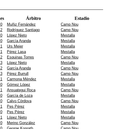
es
Árbitro
Estadio
 0
Muñiz Fernández
Camp Nou
 2
Rodríguez Santiago
Camp Nou
 0
López Nieto
Mestalla
 0
García Aranda
Mestalla
 1
Urs Meier
Mestalla
 1
Pérez Lasa
Mestalla
 2
Esquinas Torres
Camp Nou
 3
López Nieto
Mestalla
 2
García Aranda
Camp Nou
 3
Pérez Burrull
Camp Nou
 1
Carmona Méndez
Mestalla
 0
Gómez López
Mestalla
 1
Ansuategui Roca
Camp Nou
 0
García de Loza
Mestalla
 0
Calvo Córdova
Camp Nou
 1
Pes Pérez
Mestalla
 0
Pes Pérez
Mestalla
 1
López Nieto
Mestalla
 0
Merino González
Camp Nou
 0
George Konrath
Camp Nou