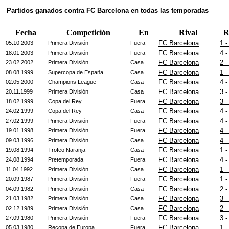
Partidos ganados contra FC Barcelona en todas las temporadas
Fecha
Competición
En
Rival
R
FC Barcelona
1 -
05.10.2003
Primera División
Fuera
FC Barcelona
4 -
18.01.2003
Primera División
Fuera
FC Barcelona
2 -
23.02.2002
Primera División
Casa
FC Barcelona
1 -
08.08.1999
Supercopa de España
Casa
FC Barcelona
4 -
02.05.2000
Champions League
Casa
FC Barcelona
3 -
20.11.1999
Primera División
Casa
FC Barcelona
3 -
18.02.1999
Copa del Rey
Fuera
FC Barcelona
4 -
24.02.1999
Copa del Rey
Casa
FC Barcelona
4 -
27.02.1999
Primera División
Fuera
FC Barcelona
4 -
19.01.1998
Primera División
Fuera
FC Barcelona
4 -
09.03.1996
Primera División
Casa
FC Barcelona
1 -
19.08.1994
Trofeo Naranja
Casa
FC Barcelona
4 -
24.08.1994
Pretemporada
Fuera
FC Barcelona
1 -
11.04.1992
Primera División
Casa
FC Barcelona
1 -
20.09.1987
Primera División
Fuera
FC Barcelona
2 -
04.09.1982
Primera División
Casa
FC Barcelona
3 -
21.03.1982
Primera División
Casa
FC Barcelona
2 -
02.12.1989
Primera División
Casa
FC Barcelona
3 -
27.09.1980
Primera División
Fuera
FC Barcelona
1 -
05.03.1980
Recopa de Europa
Fuera