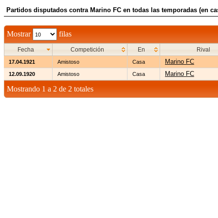
Partidos disputados contra Marino FC en todas las temporadas (en ca
Mostrar
filas
Fecha
Competición
En
Rival
Marino FC
17.04.1921
Amistoso
Casa
Marino FC
12.09.1920
Amistoso
Casa
Mostrando 1 a 2 de 2 totales