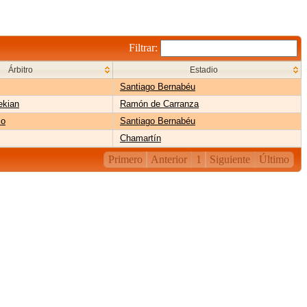
Filtrar:
Árbitro
Estadio
Santiago Bernabéu
ekian
Ramón de Carranza
co
Santiago Bernabéu
Chamartín
Primero
Anterior
1
Siguiente
Último