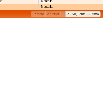
ez
Mestalla
Mestalla
Primero
Anterior
1
2
Siguiente
Último