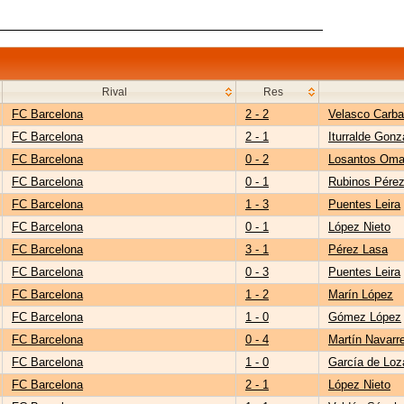
Rival
Res
FC Barcelona
2 - 2
Velasco Carba
FC Barcelona
2 - 1
Iturralde Gonz
FC Barcelona
0 - 2
Losantos Oma
FC Barcelona
0 - 1
Rubinos Pére
FC Barcelona
1 - 3
Puentes Leira
FC Barcelona
0 - 1
López Nieto
FC Barcelona
3 - 1
Pérez Lasa
FC Barcelona
0 - 3
Puentes Leira
FC Barcelona
1 - 2
Marín López
FC Barcelona
1 - 0
Gómez López
FC Barcelona
0 - 4
Martín Navarr
FC Barcelona
1 - 0
García de Loz
FC Barcelona
2 - 1
López Nieto