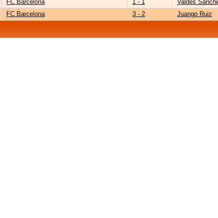
FC Barcelona
1 - 1
Valdés Sánch
FC Barcelona
3 - 2
Juango Ruiz