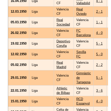
16.04.1950
Liga
4 - 1
CF
Valladolid
Valencia
Real
M
12.03.1950
Liga
2 - 1
CF
Oviedo
M
Real
Valencia
A
05.03.1950
Liga
1 - 1
Sociedad
CF
M
Valencia
FC
B
26.02.1950
Liga
4 - 0
CF
Barcelona
O
Deportivo
Valencia
19.02.1950
Liga
5 - 1
Coruña
CF
Valencia
Sevilla
B
12.02.1950
Liga
5 - 0
CF
FC
G
Real
Valencia
05.02.1950
Liga
2 - 2
Madrid
CF
M
Gimnàstic
Valencia
29.01.1950
Liga
de
5 - 1
CF
F
Tarragona
Athletic
Valencia
22.01.1950
Liga
3 - 6
de Bilbao
CF
Valencia
RCD
P
15.01.1950
Liga
4 - 0
CF
Espanyol
R
Celta de
Valencia
A