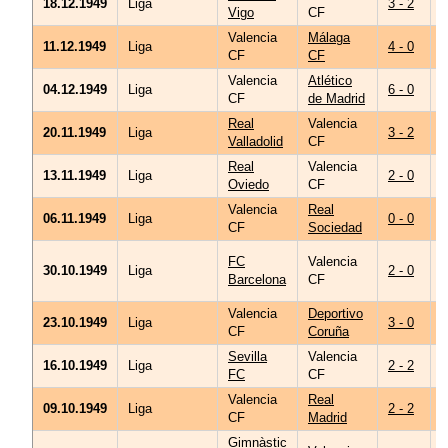
18.12.1949
Liga
3 - 2
Vigo
CF
L
Valencia
Málaga
A
11.12.1949
Liga
4 - 0
CF
CF
M
Valencia
Atlético
B
04.12.1949
Liga
6 - 0
CF
de Madrid
G
Real
Valencia
B
20.11.1949
Liga
3 - 2
Valladolid
CF
G
Real
Valencia
13.11.1949
Liga
2 - 0
Oviedo
CF
G
Valencia
Real
06.11.1949
Liga
0 - 0
CF
Sociedad
J
FC
Valencia
30.10.1949
Liga
2 - 0
M
Barcelona
CF
R
Valencia
Deportivo
P
23.10.1949
Liga
3 - 0
CF
Coruña
R
Sevilla
Valencia
16.10.1949
Liga
2 - 2
FC
CF
Valencia
Real
G
09.10.1949
Liga
2 - 2
CF
Madrid
F
Gimnàstic