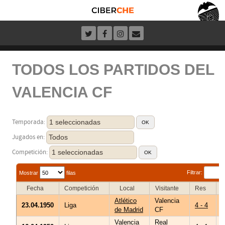
TODOS LOS PARTIDOS DEL
VALENCIA CF
1 seleccionadas
Temporada:
Todos
Jugados en:
1 seleccionadas
Competición:
Filtrar:
Mostrar
filas
Fecha
Competición
Local
Visitante
Res
Atlético
Valencia
A
23.04.1950
Liga
4 - 4
de Madrid
CF
M
Valencia
Real