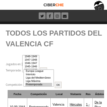
TODOS LOS PARTIDOS DEL
VALENCIA CF
Jugados en:
Temporada:
Competición:
Fecha
Competición
Local
Visitante
Res
Árbitro
De la
Valencia
Hércules
1 -
10.09.1944
Pretemporada
Riva