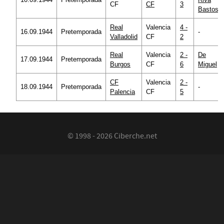
CF
CF
3
Bastos
Real
Valencia
4 -
16.09.1944
Pretemporada
-
Valladolid
CF
2
Real
Valencia
2 -
De
17.09.1944
Pretemporada
Burgos
CF
6
Miguel
CF
Valencia
2 -
18.09.1944
Pretemporada
-
Palencia
CF
5
© 1998 - 2026 Ciberche.net