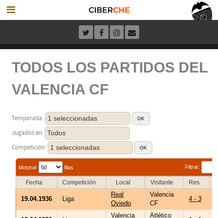
TODOS LOS PARTIDOS DEL
VALENCIA CF
1 seleccionadas
Temporada:
Todos
Jugados en:
1 seleccionadas
Competición:
Filtrar:
Mostrar
filas
Fecha
Competición
Local
Visitante
Res
Real
Valencia
R
19.04.1936
Liga
4 - 3
Oviedo
CF
Valencia
Atlético
I