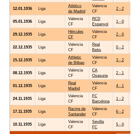
Atlético
Valencia
I
12.01.1936
Liga
2 - 2
de Madrid
CF
G
Valencia
RCD
O
05.01.1936
Liga
1 - 0
CF
Espanyol
Hércules
Valencia
M
29.12.1935
Liga
2 - 0
CF
CF
B
Valencia
Real
A
22.12.1935
Liga
0 - 2
CF
Betis
S
Athletic
Valencia
A
15.12.1935
Liga
3 - 2
de Bilbao
CF
I
Valencia
CA
C
08.12.1935
Liga
2 - 1
CF
Osasuna
A
Real
Valencia
01.12.1935
Liga
4 - 1
Madrid
CF
N
Valencia
FC
I
24.11.1935
Liga
1 - 2
CF
Barcelona
G
Racing de
Valencia
Á
17.11.1935
Liga
6 - 2
Santander
CF
L
Valencia
Sevilla
10.11.1935
Liga
5 - 0
V
CF
FC