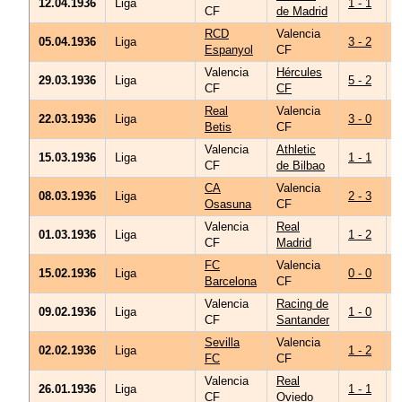
12.04.1936
Liga
1 - 1
CF
de Madrid
G
RCD
Valencia
Z
05.04.1936
Liga
3 - 2
Espanyol
CF
Valencia
Hércules
29.03.1936
Liga
5 - 2
V
CF
CF
Real
Valencia
M
22.03.1936
Liga
3 - 0
Betis
CF
B
Valencia
Athletic
C
15.03.1936
Liga
1 - 1
CF
de Bilbao
CA
Valencia
I
08.03.1936
Liga
2 - 3
Osasuna
CF
G
Valencia
Real
A
01.03.1936
Liga
1 - 2
CF
Madrid
S
FC
Valencia
O
15.02.1936
Liga
0 - 0
Barcelona
CF
Valencia
Racing de
09.02.1936
Liga
1 - 0
CF
Santander
B
Sevilla
Valencia
M
02.02.1936
Liga
1 - 2
FC
CF
B
Valencia
Real
S
26.01.1936
Liga
1 - 1
CF
Oviedo
L