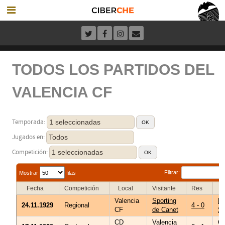
TODOS LOS PARTIDOS DEL
VALENCIA CF
1 seleccionadas
Temporada:
Todos
Jugados en:
1 seleccionadas
Competición:
Filtrar:
Mostrar
filas
Fecha
Competición
Local
Visitante
Res
Ár
Valencia
Sporting
Na
24.11.1929
Regional
4 - 0
CF
de Canet
Se
CD
Valencia
Os