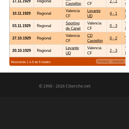
17.11.1929
Regional
2 - 1
Castellón
CF
G
Valencia
Levante
R
10.11.1929
Regional
4 - 1
CF
UD
Le
Sporting
Valencia
Vi
03.11.1929
Regional
0 - 3
de Canet
CF
R
Valencia
CD
Ar
27.10.1929
Regional
0 - 2
CF
Castellón
Se
Levante
Valencia
Vi
20.10.1929
Regional
2 - 3
UD
CF
R
Primero
Anterior
Mostrando 1 a 6 de 6 totales
© 1998 - 2026 Ciberche.net