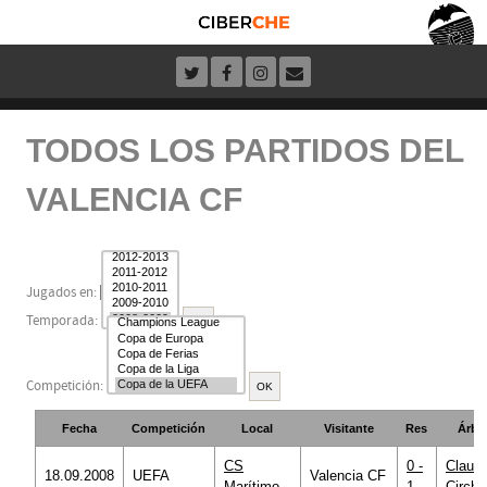
TODOS LOS PARTIDOS DEL
VALENCIA CF
Jugados en:
Temporada:
Competición:
Fecha
Competición
Local
Visitante
Res
Árbit
CS
0 -
Claudi
18.09.2008
UEFA
Valencia CF
Marítimo
1
Cirche