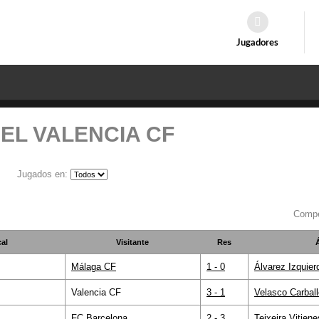
Jugadores
EL VALENCIA CF
Jugados en:
Compe
al
Visitante
Res
Málaga CF
1 - 0
Álvarez Izquier
Valencia CF
3 - 1
Velasco Carball
FC Barcelona
2 - 3
Teixeira Vitiene