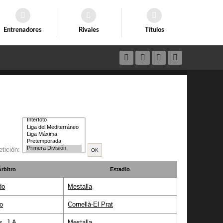
Entrenadores
Rivales
Títulos
tición:
Árbitro
Estadio
do
Mestalla
o
Cornellà-El Prat
s, J.A.
Mestalla