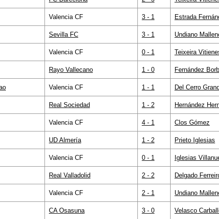
Valencia CF
3 - 1
Estrada Fernán
Sevilla FC
3 - 1
Undiano Mallen
Valencia CF
0 - 1
Teixeira Vitiene
Rayo Vallecano
1 - 0
Fernández Borb
bao
Valencia CF
1 - 1
Del Cerro Gran
Real Sociedad
1 - 2
Hernández Her
Valencia CF
4 - 1
Clos Gómez
UD Almería
1 - 2
Prieto Iglesias
Valencia CF
0 - 1
Iglesias Villanu
Real Valladolid
2 - 2
Delgado Ferreir
Valencia CF
2 - 1
Undiano Mallen
CA Osasuna
3 - 0
Velasco Carball