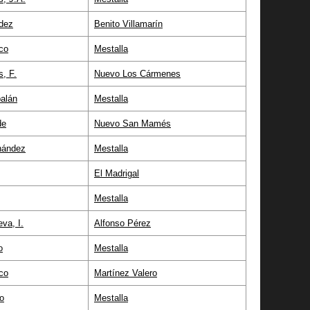
dez
Benito Villamarín
co
Mestalla
s, F.
Nuevo Los Cármenes
alán
Mestalla
de
Nuevo San Mamés
nández
Mestalla
El Madrigal
Mestalla
eva, I.
Alfonso Pérez
o
Mestalla
co
Martínez Valero
o
Mestalla