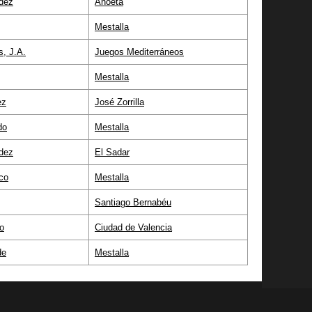
dez
Anoeta
Mestalla
s, J.A.
Juegos Mediterráneos
Mestalla
ez
José Zorrilla
do
Mestalla
dez
El Sadar
co
Mestalla
Santiago Bernabéu
o
Ciudad de Valencia
de
Mestalla