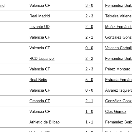
rid
Valencia CF
3 - 0
Fernández Borb
Real Madrid
2 - 3
Teixeira Vitiene
Levante UD
2 - 0
Muñiz Fernánd
Valencia CF
2 - 1
González Gonz
Valencia CF
0 - 0
Velasco Carball
RCD Espanyol
2 - 2
Fernández Borb
Valencia CF
2 - 3
Pérez Montero
Real Betis
5 - 0
Estrada Fernán
Valencia CF
0 - 0
Álvarez Izquier
Granada CF
2 - 1
González Gonz
Valencia CF
1 - 0
Clos Gómez
Athletic de Bilbao
1 - 1
Fernández Borb