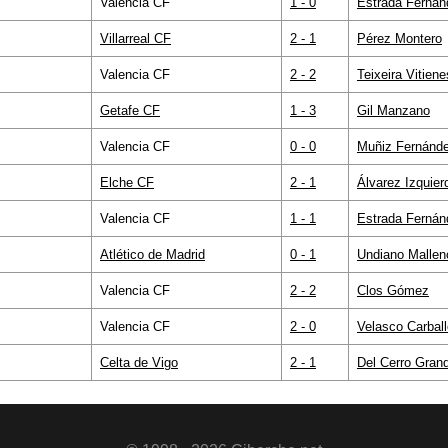
Valencia CF
1 - 0
Estrada Fernán
Villarreal CF
2 - 1
Pérez Montero
Valencia CF
2 - 2
Teixeira Vitiene
Getafe CF
1 - 3
Gil Manzano
Valencia CF
0 - 0
Muñiz Fernánd
Elche CF
2 - 1
Álvarez Izquier
Valencia CF
1 - 1
Estrada Fernán
Atlético de Madrid
0 - 1
Undiano Mallen
Valencia CF
2 - 2
Clos Gómez
Valencia CF
2 - 0
Velasco Carball
Celta de Vigo
2 - 1
Del Cerro Gran