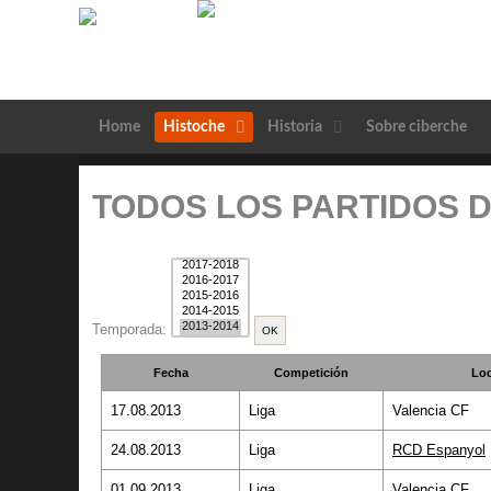
Home
Histoche
Historia
Sobre ciberche
TODOS LOS PARTIDOS D
Temporada:
Fecha
Competición
Loc
17.08.2013
Liga
Valencia CF
24.08.2013
Liga
RCD Espanyol
01.09.2013
Liga
Valencia CF