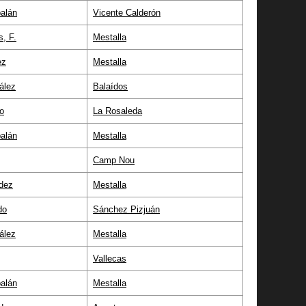
alán
Vicente Calderón
s, F.
Mestalla
ez
Mestalla
ález
Balaídos
o
La Rosaleda
alán
Mestalla
Camp Nou
dez
Mestalla
do
Sánchez Pizjuán
ález
Mestalla
Vallecas
alán
Mestalla