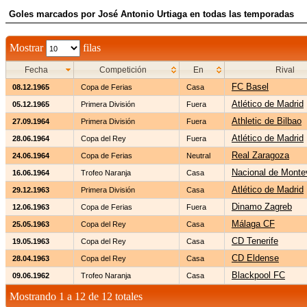
Goles marcados por José Antonio Urtiaga en todas las temporadas
Mostrar
filas
Fecha
Competición
En
Rival
FC Basel
08.12.1965
Copa de Ferias
Casa
Atlético de Madrid
05.12.1965
Primera División
Fuera
Athletic de Bilbao
27.09.1964
Primera División
Fuera
Atlético de Madrid
28.06.1964
Copa del Rey
Fuera
Real Zaragoza
24.06.1964
Copa de Ferias
Neutral
Nacional de Monte
16.06.1964
Trofeo Naranja
Casa
Atlético de Madrid
29.12.1963
Primera División
Casa
Dinamo Zagreb
12.06.1963
Copa de Ferias
Fuera
Málaga CF
25.05.1963
Copa del Rey
Casa
CD Tenerife
19.05.1963
Copa del Rey
Casa
CD Eldense
28.04.1963
Copa del Rey
Casa
Blackpool FC
09.06.1962
Trofeo Naranja
Casa
Mostrando 1 a 12 de 12 totales