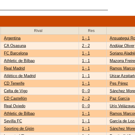
Rival
Res
Argentina
1 - 1
Ansuategui R
CA Osasuna
2 - 2
Andújar Oliver
FC Barcelona
1 - 1
Soriano Aladr
Athletic de Bilbao
1 - 1
Mazorra Freire
Real Madrid
1 - 1
Ramos Marco
Atlético de Madrid
1 - 1
Urizar Azpitart
CD Tenerife
1 - 1
Pes Pérez
Celta de Vigo
0 - 0
Sánchez More
CD Castellón
2 - 2
Paz García
Real Oviedo
0 - 0
Urío Velázque
Athletic de Bilbao
1 - 1
Ramos Marco
Sevilla FC
1 - 1
García de Loz
Sporting de Gijón
1 - 1
Sánchez More