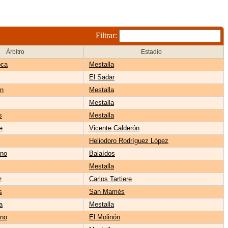
Filtrar:
Árbitro
Estadio
oca
Mestalla
El Sadar
én
Mestalla
Mestalla
s
Mestalla
e
Vicente Calderón
Heliodoro Rodríguez López
no
Balaídos
Mestalla
z
Carlos Tartiere
s
San Mamés
a
Mestalla
no
El Molinón