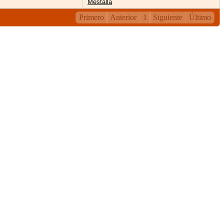
Mestalla
Primero
Anterior
1
Siguiente
Último