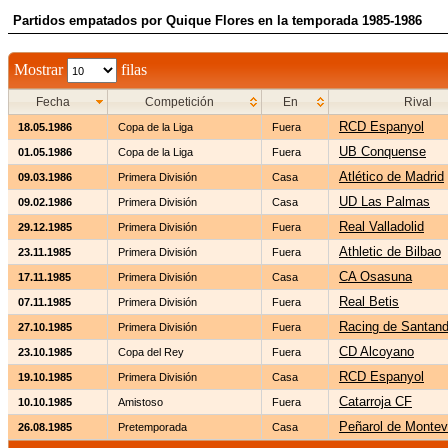
Partidos empatados por Quique Flores en la temporada 1985-1986
Mostrar
filas
Fecha
Competición
En
Rival
RCD Espanyol
18.05.1986
Copa de la Liga
Fuera
UB Conquense
01.05.1986
Copa de la Liga
Fuera
Atlético de Madrid
09.03.1986
Primera División
Casa
UD Las Palmas
09.02.1986
Primera División
Casa
Real Valladolid
29.12.1985
Primera División
Fuera
Athletic de Bilbao
23.11.1985
Primera División
Fuera
CA Osasuna
17.11.1985
Primera División
Casa
Real Betis
07.11.1985
Primera División
Fuera
Racing de Santand
27.10.1985
Primera División
Fuera
CD Alcoyano
23.10.1985
Copa del Rey
Fuera
RCD Espanyol
19.10.1985
Primera División
Casa
Catarroja CF
10.10.1985
Amistoso
Fuera
Peñarol de Montev
26.08.1985
Pretemporada
Casa