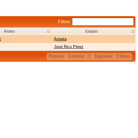
Filtrar:
Árbitro
Estadio
z
Anoeta
José Rico Pérez
Primero
Anterior
1
Siguiente
Último