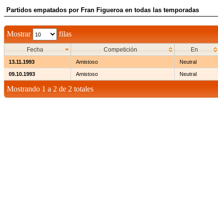
Partidos empatados por Fran Figueroa en todas las temporadas
Mostrar
filas
Fecha
Competición
En
13.11.1993
Amistoso
Neutral
09.10.1993
Amistoso
Neutral
Mostrando 1 a 2 de 2 totales