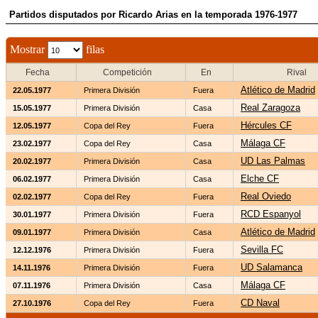
Partidos disputados por Ricardo Arias en la temporada 1976-1977
Mostrar
filas
Fecha
Competición
En
Rival
Atlético de Madrid
22.05.1977
Primera División
Fuera
Real Zaragoza
15.05.1977
Primera División
Casa
Hércules CF
12.05.1977
Copa del Rey
Fuera
Málaga CF
23.02.1977
Copa del Rey
Casa
UD Las Palmas
20.02.1977
Primera División
Casa
Elche CF
06.02.1977
Primera División
Casa
Real Oviedo
02.02.1977
Copa del Rey
Fuera
RCD Espanyol
30.01.1977
Primera División
Fuera
Atlético de Madrid
09.01.1977
Primera División
Casa
Sevilla FC
12.12.1976
Primera División
Fuera
UD Salamanca
14.11.1976
Primera División
Fuera
Málaga CF
07.11.1976
Primera División
Casa
CD Naval
27.10.1976
Copa del Rey
Fuera