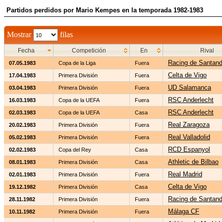
Partidos perdidos por Mario Kempes en la temporada 1982-1983
Mostrar
filas
Fecha
Competición
En
Rival
Racing de Santand
07.05.1983
Copa de la Liga
Fuera
Celta de Vigo
17.04.1983
Primera División
Fuera
UD Salamanca
03.04.1983
Primera División
Fuera
RSC Anderlecht
16.03.1983
Copa de la UEFA
Fuera
RSC Anderlecht
02.03.1983
Copa de la UEFA
Casa
Real Zaragoza
20.02.1983
Primera División
Fuera
Real Valladolid
05.02.1983
Primera División
Fuera
RCD Espanyol
02.02.1983
Copa del Rey
Casa
Athletic de Bilbao
08.01.1983
Primera División
Casa
Real Madrid
02.01.1983
Primera División
Fuera
Celta de Vigo
19.12.1982
Primera División
Casa
Racing de Santand
28.11.1982
Primera División
Fuera
Málaga CF
10.11.1982
Primera División
Fuera