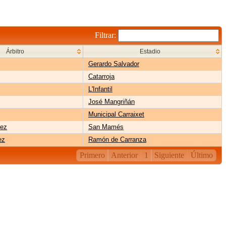
Filtrar:
Árbitro
Estadio
Gerardo Salvador
Catarroja
L'Infantil
José Mangriñán
Municipal Carraixet
lez
San Mamés
ez
Ramón de Carranza
Primero
Anterior
1
Siguiente
Último