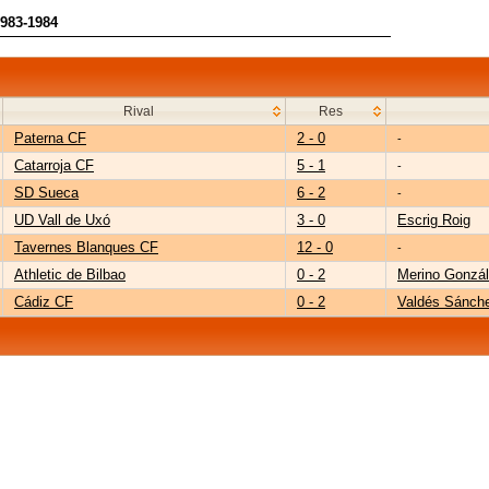
983-1984
Rival
Res
Paterna CF
2 - 0
-
Catarroja CF
5 - 1
-
SD Sueca
6 - 2
-
UD Vall de Uxó
3 - 0
Escrig Roig
Tavernes Blanques CF
12 - 0
-
Athletic de Bilbao
0 - 2
Merino Gonzá
Cádiz CF
0 - 2
Valdés Sánch