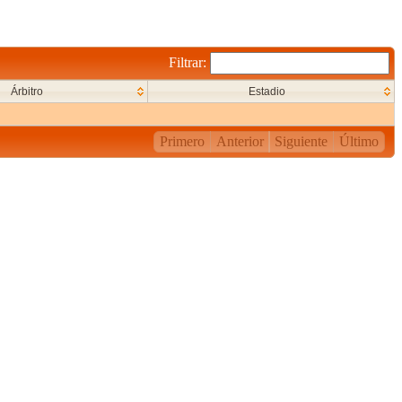
Filtrar:
Árbitro
Estadio
Primero
Anterior
Siguiente
Último