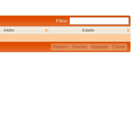
Filtrar:
Árbitro
Estadio
Primero
Anterior
Siguiente
Último