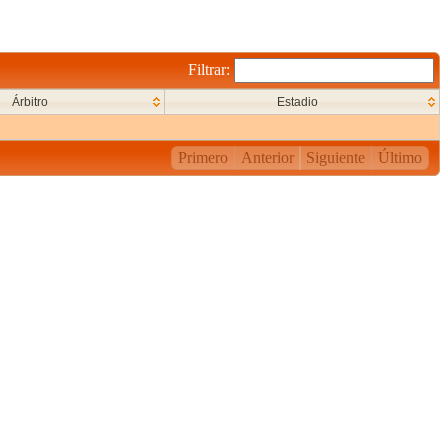
Filtrar:
Árbitro
Estadio
Primero
Anterior
Siguiente
Último