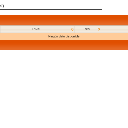
al)
Rival
Res
Ningún dato disponible