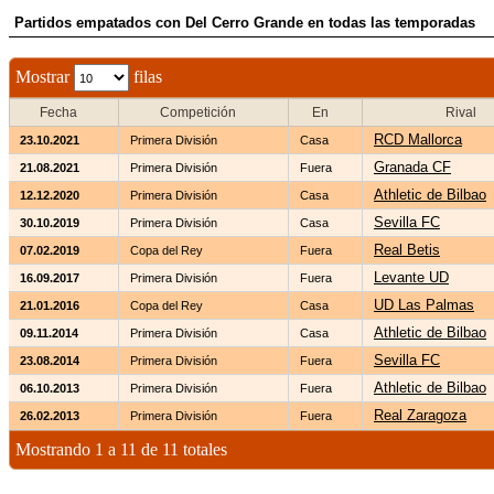
Partidos empatados con Del Cerro Grande en todas las temporadas
Mostrar
filas
Fecha
Competición
En
Rival
RCD Mallorca
23.10.2021
Primera División
Casa
Granada CF
21.08.2021
Primera División
Fuera
Athletic de Bilbao
12.12.2020
Primera División
Casa
Sevilla FC
30.10.2019
Primera División
Casa
Real Betis
07.02.2019
Copa del Rey
Fuera
Levante UD
16.09.2017
Primera División
Fuera
UD Las Palmas
21.01.2016
Copa del Rey
Casa
Athletic de Bilbao
09.11.2014
Primera División
Casa
Sevilla FC
23.08.2014
Primera División
Fuera
Athletic de Bilbao
06.10.2013
Primera División
Fuera
Real Zaragoza
26.02.2013
Primera División
Fuera
Mostrando 1 a 11 de 11 totales