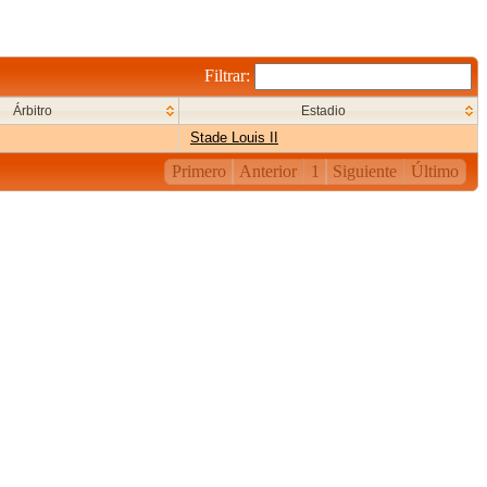
Filtrar:
Árbitro
Estadio
Stade Louis II
Primero
Anterior
1
Siguiente
Último