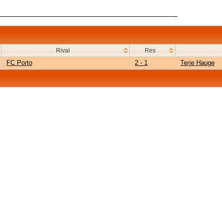
Rival
Res
FC Porto
2 - 1
Terje Hauge