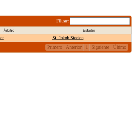
Filtrar:
Árbitro
Estadio
er
St. Jakob Stadion
Primero
Anterior
1
Siguiente
Último