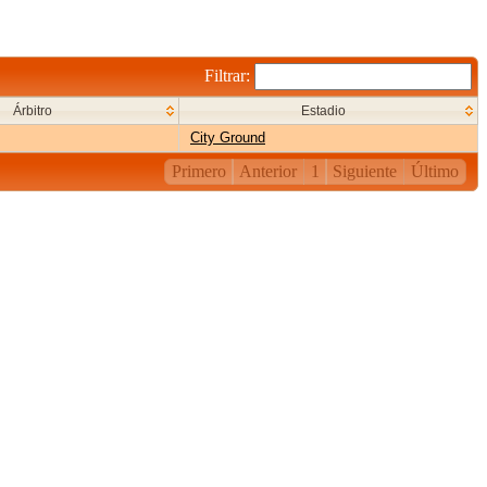
Filtrar:
Árbitro
Estadio
City Ground
Primero
Anterior
1
Siguiente
Último