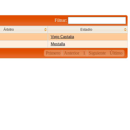
Filtrar:
Árbitro
Estadio
Viejo Castalia
Mestalla
Primero
Anterior
1
Siguiente
Último