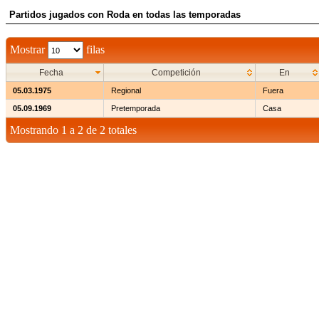
Partidos jugados con Roda en todas las temporadas
Mostrar
filas
Fecha
Competición
En
05.03.1975
Regional
Fuera
05.09.1969
Pretemporada
Casa
Mostrando 1 a 2 de 2 totales