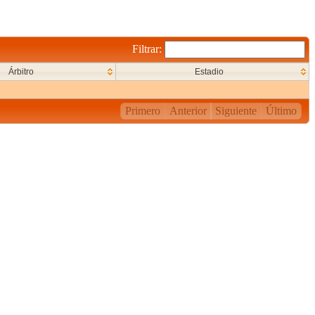
Filtrar:
Árbitro
Estadio
Primero
Anterior
Siguiente
Último