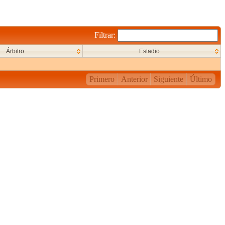
Filtrar:
Árbitro
Estadio
Primero
Anterior
Siguiente
Último