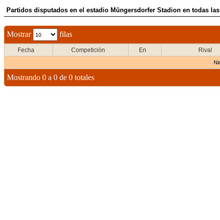
Partidos disputados en el estadio Müngersdorfer Stadion en todas la
Mostrar
filas
Fecha
Competición
En
Rival
Ni
Mostrando 0 a 0 de 0 totales