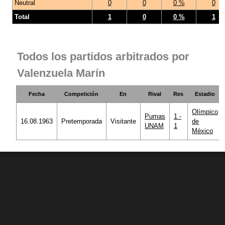
Neutral
0
0
0 %
0
Total
1
0
0 %
1
Todos los partidos arbitrados por
Valenzuela Marín
Fecha
Competición
En
Rival
Res
Estadio
Olímpico
Pumas
1 -
16.08.1963
Pretemporada
Visitante
de
UNAM
1
México
© 1998 - 2026 Ciberche.net