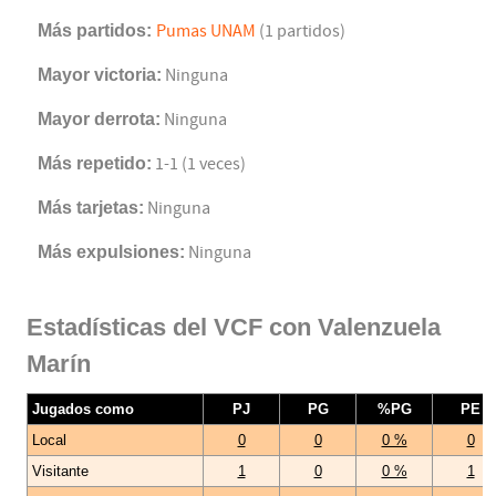
Más partidos:
Pumas UNAM
(1 partidos)
Mayor victoria:
Ninguna
Mayor derrota:
Ninguna
Más repetido:
1-1 (1 veces)
Más tarjetas:
Ninguna
Más expulsiones:
Ninguna
Estadísticas del VCF con Valenzuela
Marín
Jugados como
PJ
PG
%PG
PE
Local
0
0
0 %
0
Visitante
1
0
0 %
1