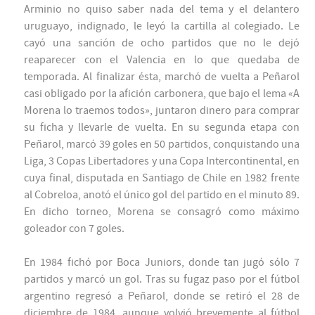
Arminio no quiso saber nada del tema y el delantero
uruguayo, indignado, le leyó la cartilla al colegiado. Le
cayó una sanción de ocho partidos que no le dejó
reaparecer con el Valencia en lo que quedaba de
temporada. Al finalizar ésta, marchó de vuelta a Peñarol
casi obligado por la afición carbonera, que bajo el lema «A
Morena lo traemos todos», juntaron dinero para comprar
su ficha y llevarle de vuelta. En su segunda etapa con
Peñarol, marcó 39 goles en 50 partidos, conquistando una
Liga, 3 Copas Libertadores y una Copa Intercontinental, en
cuya final, disputada en Santiago de Chile en 1982 frente
al Cobreloa, anotó el único gol del partido en el minuto 89.
En dicho torneo, Morena se consagró como máximo
goleador con 7 goles.
En 1984 fichó por Boca Juniors, donde tan jugó sólo 7
partidos y marcó un gol. Tras su fugaz paso por el fútbol
argentino regresó a Peñarol, donde se retiró el 28 de
diciembre de 1984, aunque volvió brevemente al fútbol