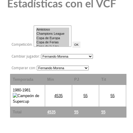
Estadísticas con el VCF
Competición:
Cambiar jugador:
Comparar con:
Temporada
Min
PJ
Tit
S
1980-1981
4535
55
55
Total
4535
55
55
0