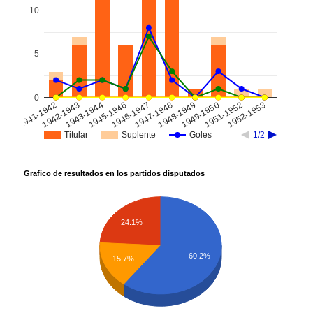
10
5
0
1945-1946
1951-1952
1943-1944
1949-1950
1942-1943
1948-1949
1941-1942
1947-1948
1946-1947
1952-1953
Titular
Suplente
Goles
1/2
Grafico de resultados en los partidos disputados
24.1%
60.2%
15.7%