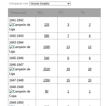
Comparar con:
Temporada
Min
PJ
Tit
S
1941-1942
225
3
2
1942-1943
585
7
6
1943-1944
1095
13
12
1945-1946
540
6
6
1946-1947
2520
29
28
1947-1948
1350
15
15
1948-1949
90
1
1
1949-1950