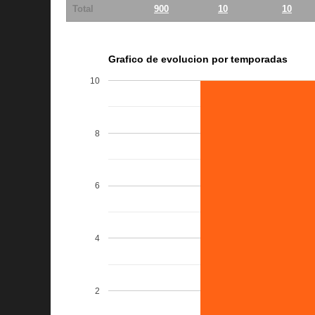
Total
900
10
10
Grafico de evolucion por temporadas
10
8
6
4
2