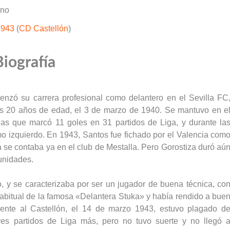
uno
1943
(
CD Castellón
)
Biografía
enzó su carrera profesional como delantero en el Sevilla FC
los 20 años de edad, el 3 de marzo de 1940. Se mantuvo en e
las que marcó 11 goles en 31 partidos de Liga, y durante la
o izquierdo. En 1943, Santos fue fichado por el Valencia com
a se contaba ya en el club de Mestalla. Pero Gorostiza duró aú
unidades.
o, y se caracterizaba por ser un jugador de buena técnica, co
 habitual de la famosa «Delantera Stuka» y había rendido a bue
frente al Castellón, el 14 de marzo 1943, estuvo plagado d
 tres partidos de Liga más, pero no tuvo suerte y no llegó 