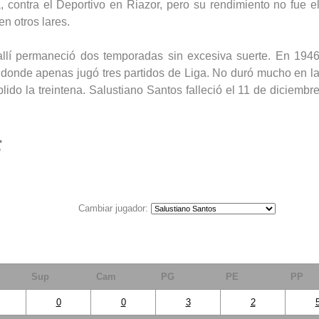
 contra el Deportivo en Riazor, pero su rendimiento no fue e
en otros lares.
allí permaneció dos temporadas sin excesiva suerte. En 194
 donde apenas jugó tres partidos de Liga. No duró mucho en l
lido la treintena. Salustiano Santos falleció el 11 de diciembr
F
Cambiar jugador:
Sup
Cam
PG
PE
PP
0
0
3
2