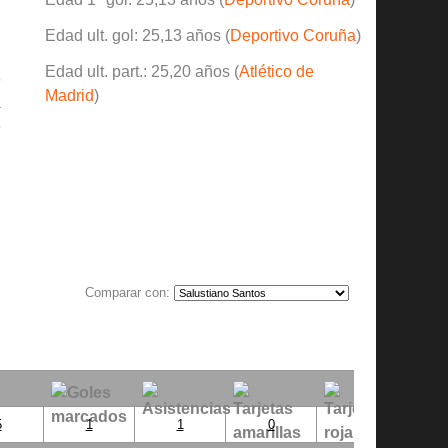
l
Edad ult. gol: 25,13 años (
Deportivo Coruña
)
Edad ult. part.: 25,20 años (
Atlético de
6
Madrid
)
a
e
Comparar con:
5
1
1
0
0