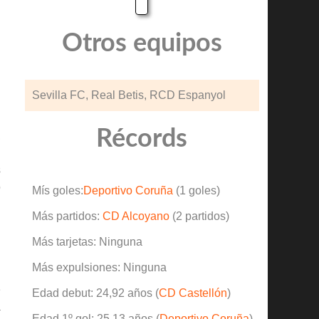
Otros equipos
Sevilla FC, Real Betis, RCD Espanyol
Récords
,
l
s
o
Mís goles:
Deportivo Coruña
(1 goles)
n
Más partidos:
CD Alcoyano
(2 partidos)
Más tarjetas: Ninguna
n
Más expulsiones: Ninguna
n
e
Edad debut: 24,92 años (
CD Castellón
)
a
Edad 1º gol: 25,13 años (
Deportivo Coruña
)