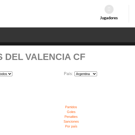
Jugadores
 DEL VALENCIA CF
País:
Partidos
Goles
Penalties
Sanciones
Por país