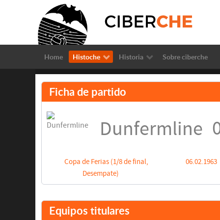
Home
Histoche
Historia
Sobre ciberche
Ficha de partido
0
Dunfermline
Copa de Ferias (1/8 de final,
06.02.1963
Desempate)
Equipos titulares