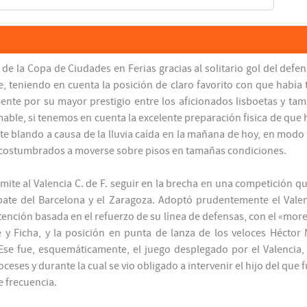
e la Copa de Ciudades en Ferias gracias al solitario gol del defe
e, teniendo en cuenta la posición de claro favorito con que había
mente por su mayor prestigio entre los aficionados lisboetas y t
mable, si tenemos en cuenta la excelente preparación fisica de que
e blando a causa de la lluvia caída en la mañana de hoy, en modo 
 acostumbrados a moverse sobre pisos en tamañas condiciones.
mite al Valencia C. de F. seguir en la brecha en una competición 
bate del Barcelona y el Zaragoza. Adoptó prudentemente el Valenc
ontención basada en el refuerzo de su línea de defensas, con el «mor
e y Ficha, y la posición en punta de lanza de los veloces Héctor
Ese fue, esquemáticamente, el juego desplegado por el Valencia,
ceses y durante la cual se vio obligado a intervenir el hijo del q
 frecuencia.