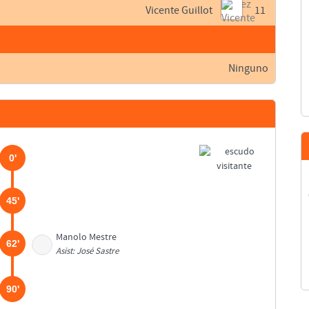
Vicente Guillot
11
Ninguno
0'
45'
Manolo Mestre
62'
Asist: José Sastre
90'