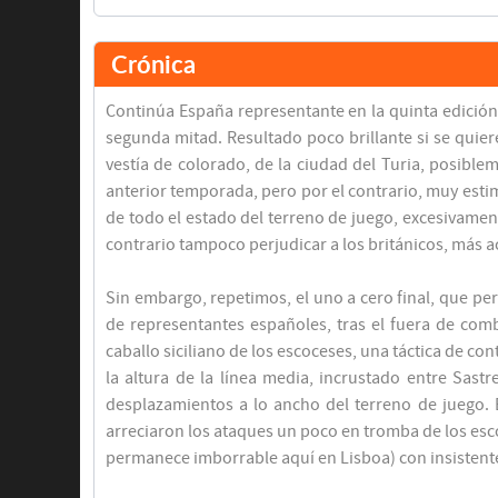
Crónica
Continúa España representante en la quinta edición d
segunda mitad. Resultado poco brillante si se quier
vestía de colorado, de la ciudad del Turia, posible
anterior temporada, pero por el contrario, muy esti
de todo el estado del terreno de juego, excesivament
contrario tampoco perjudicar a los británicos, más
Sin embargo, repetimos, el uno a cero final, que per
de representantes españoles, tras el fuera de com
caballo siciliano de los escoceses, una táctica de c
la altura de la línea media, incrustado entre Sastr
desplazamientos a lo ancho del terreno de juego. 
arreciaron los ataques un poco en tromba de los esco
permanece imborrable aquí en Lisboa) con insistente