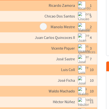
Ricardo Zamora
1
Chicao Dos Santos
5
Manolo Mestre
2
Juan Carlos Quincoces II
4
Vicente Piquer
3
José Sastre
7
Luis Coll
10
José Ficha
10
Waldo Machado
10
Héctor Núñez
11