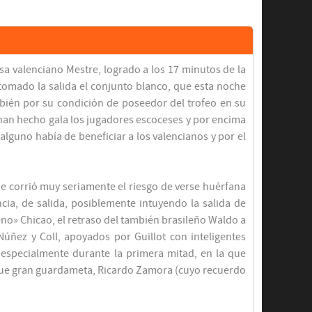
nsa valenciano Mestre, logrado a los 17 minutos de la
 tomado la salida el conjunto blanco, que esta noche
ambién por su condición de poseedor del trofeo en su
 han hecho gala los jugadores escoceses y por encima
alguno había de beneficiar a los valencianos y por el
que corrió muy seriamente el riesgo de verse huérfana
ia, de salida, posiblemente intuyendo la salida de
eno» Chicao, el retraso del también brasileño Waldo a
 Núñez y Coll, apoyados por Guillot con inteligentes
 especialmente durante la primera mitad, en la que
ue fue gran guardameta, Ricardo Zamora (cuyo recuerdo