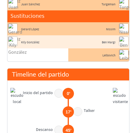
Juan Sánchez
Turgeman
Sustituciones
Gerard López
Nissim
Kily González
Ben Margi
Leibovich
Timeline del partido
Inicio del partido
0'
Talker
17'
Descanso
45'