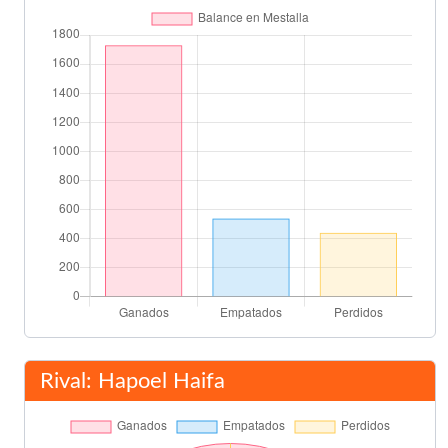
Javier Farinós
Ulianov
70'
Leibovich
73'
Turgeman
Kily González
83'
Claudio López
Final del partido
90'
Rival: Hapoel Haifa