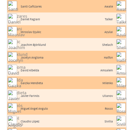
Santi Cañizares
Awate
Daniel Fagiani
Talker
Miroslav Djukic
Azulai
Joachim Björklund
Shelach
Jocelyn Angloma
Halfon
David Albelda
Amsalem
Gaizka Mendieta
Milenko
Javier Farinós
Ulianov
Miguel Ángel Angulo
Rosso
Claudio López
Sivilia