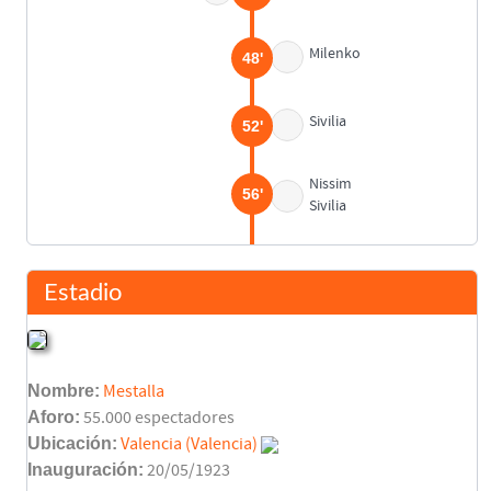
Milenko
48'
Sivilia
52'
Nissim
56'
Sivilia
Juan Sánchez
58'
Asist: Claudio López
Estadio
Ben Margi
66'
Azulai
Nombre:
Mestalla
Juan Sánchez
66'
Aforo:
55.000 espectadores
Asist: Claudio López
Ubicación:
Valencia (Valencia)
Inauguración:
20/05/1923
Gerard López
69'