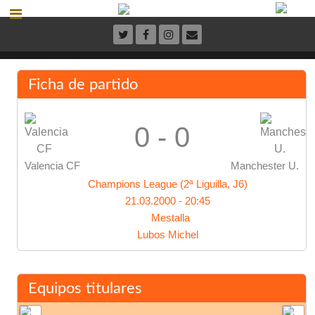
Ficha de partido
0 - 0
Valencia CF
Manchester U.
Champions League (2ª Liguilla, J6)
21.03.2000 - 20:45
Mestalla
Lubos Michel
Equipos titulares