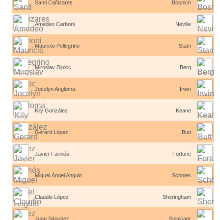
Santi Cañizares
Bosnich
Amedeo Carboni
Neville
Mauricio Pellegrino
Stam
Miroslav Djukic
Berg
Jocelyn Angloma
Irwin
Kily González
Keane
Gerard López
Butt
Javier Farinós
Fortune
Miguel Ángel Angulo
Scholes
Claudio López
Sheringham
Juan Sánchez
Solskjaer