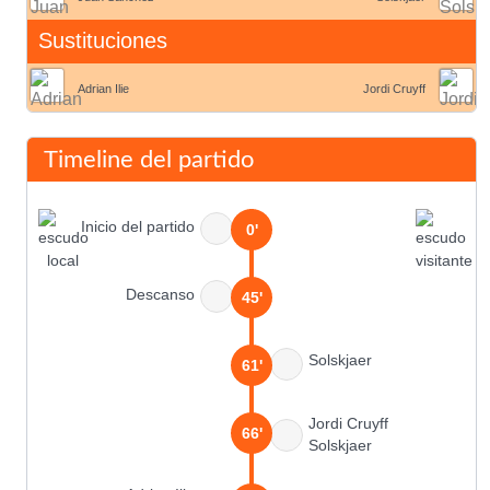
Sustituciones
Adrian Ilie
Jordi Cruyff
Timeline del partido
Inicio del partido
0'
Descanso
45'
Solskjaer
61'
Jordi Cruyff
66'
Solskjaer