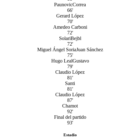
Paunovic
Correa
66'
Gerard López
70'
Amedeo Carboni
72'
Solari
Bejbl
72'
Miguel Ángel Soria
Juan Sánchez
75'
Hugo Leal
Gustavo
79'
Claudio López
81'
Santi
81'
Claudio López
87'
Chamot
92'
Final del partido
93'
Estadio