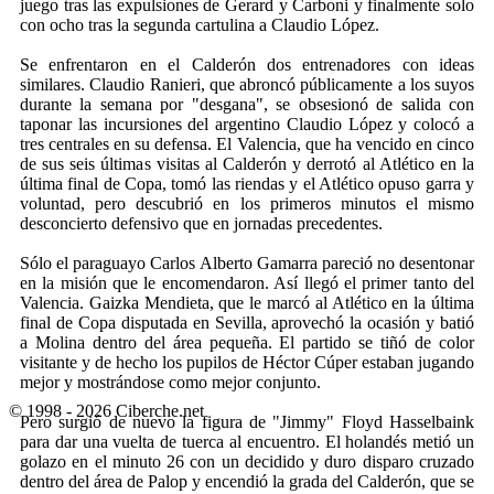
juego tras las expulsiones de Gerard y Carboni y finalmente solo
con ocho tras la segunda cartulina a Claudio López.
Se enfrentaron en el Calderón dos entrenadores con ideas
similares. Claudio Ranieri, que abroncó públicamente a los suyos
durante la semana por "desgana", se obsesionó de salida con
taponar las incursiones del argentino Claudio López y colocó a
tres centrales en su defensa. El Valencia, que ha vencido en cinco
de sus seis últimas visitas al Calderón y derrotó al Atlético en la
última final de Copa, tomó las riendas y el Atlético opuso garra y
voluntad, pero descubrió en los primeros minutos el mismo
desconcierto defensivo que en jornadas precedentes.
Sólo el paraguayo Carlos Alberto Gamarra pareció no desentonar
en la misión que le encomendaron. Así llegó el primer tanto del
Valencia. Gaizka Mendieta, que le marcó al Atlético en la última
final de Copa disputada en Sevilla, aprovechó la ocasión y batió
a Molina dentro del área pequeña. El partido se tiñó de color
visitante y de hecho los pupilos de Héctor Cúper estaban jugando
mejor y mostrándose como mejor conjunto.
© 1998 - 2026 Ciberche.net
Pero surgió de nuevo la figura de "Jimmy" Floyd Hasselbaink
para dar una vuelta de tuerca al encuentro. El holandés metió un
golazo en el minuto 26 con un decidido y duro disparo cruzado
dentro del área de Palop y encendió la grada del Calderón, que se