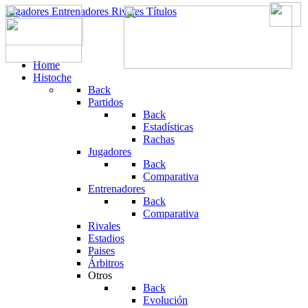
Jugadores
Entrenadores
Rivales
Títulos
Home
Histoche
Back
Partidos
Back
Estadísticas
Rachas
Jugadores
Back
Comparativa
Entrenadores
Back
Comparativa
Rivales
Estadios
Paises
Árbitros
Otros
Back
Evolución