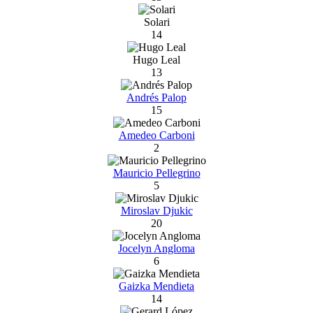
Solari
14
Hugo Leal
13
Andrés Palop
15
Amedeo Carboni
2
Mauricio Pellegrino
5
Miroslav Djukic
20
Jocelyn Angloma
6
Gaizka Mendieta
14