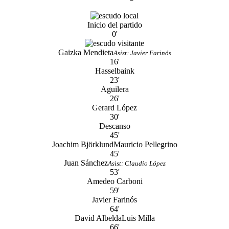
Inicio del partido
0'
Gaizka Mendieta
Asist: Javier Farinós
16'
Hasselbaink
23'
Aguilera
26'
Gerard López
30'
Descanso
45'
Joachim Björklund
Mauricio Pellegrino
45'
Juan Sánchez
Asist: Claudio López
53'
Amedeo Carboni
59'
Javier Farinós
64'
David Albelda
Luis Milla
66'